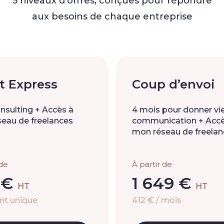
5 niveaux d’offres, conçues pour répondre
aux besoins de chaque entreprise
t Express
Coup d’envoi
onsulting + Accès à
4 mois pour donner vie
eau de freelances
communication + Accè
mon réseau de freelan
 de
À partir de
 €
1 649 €
HT
HT
nt unique
412 € / mois