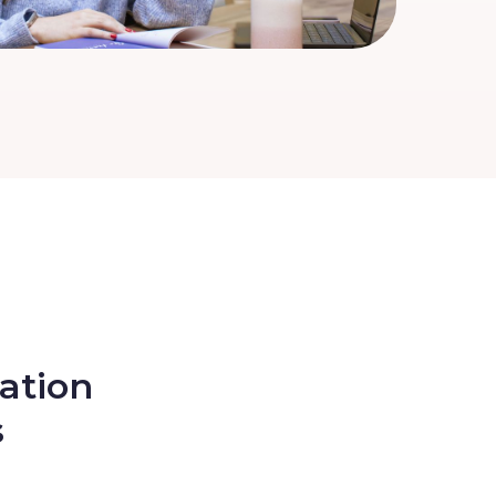
ation
s